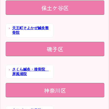
保土ケ谷区
天王町そよかぜ鍼灸整
骨院
磯子区
さくら鍼灸・接骨院
屏風浦院
神奈川区